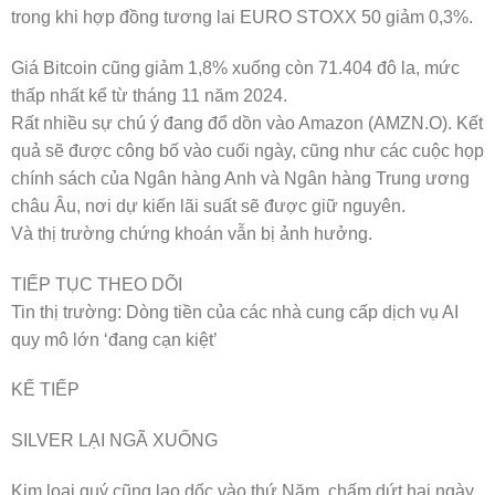
trong khi hợp đồng tương lai EURO STOXX 50 giảm 0,3%.
Giá Bitcoin cũng giảm 1,8% xuống còn 71.404 đô la, mức
thấp nhất kể từ tháng 11 năm 2024.
Rất nhiều sự chú ý đang đổ dồn vào Amazon (AMZN.O). Kết
quả sẽ được công bố vào cuối ngày, cũng như các cuộc họp
chính sách của Ngân hàng Anh và Ngân hàng Trung ương
châu Âu, nơi dự kiến ​​lãi suất sẽ được giữ nguyên.
Và thị trường chứng khoán vẫn bị ảnh hưởng.
TIẾP TỤC THEO DÕI
Tin thị trường: Dòng tiền của các nhà cung cấp dịch vụ AI
quy mô lớn ‘đang cạn kiệt’
KẾ TIẾP
SILVER LẠI NGÃ XUỐNG
Kim loại quý cũng lao dốc vào thứ Năm, chấm dứt hai ngày