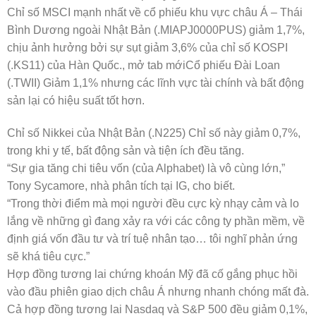
Chỉ số MSCI mạnh nhất về cổ phiếu khu vực châu Á – Thái
Bình Dương ngoài Nhật Bản (.MIAPJ0000PUS) giảm 1,7%,
chịu ảnh hưởng bởi sự sụt giảm 3,6% của chỉ số KOSPI
(.KS11) của Hàn Quốc., mở tab mớiCổ phiếu Đài Loan
(.TWII) Giảm 1,1% nhưng các lĩnh vực tài chính và bất động
sản lại có hiệu suất tốt hơn.
Chỉ số Nikkei của Nhật Bản (.N225) Chỉ số này giảm 0,7%,
trong khi y tế, bất động sản và tiện ích đều tăng.
“Sự gia tăng chi tiêu vốn (của Alphabet) là vô cùng lớn,”
Tony Sycamore, nhà phân tích tại IG, cho biết.
“Trong thời điểm mà mọi người đều cực kỳ nhạy cảm và lo
lắng về những gì đang xảy ra với các công ty phần mềm, về
định giá vốn đầu tư và trí tuệ nhân tạo… tôi nghĩ phản ứng
sẽ khá tiêu cực.”
Hợp đồng tương lai chứng khoán Mỹ đã cố gắng phục hồi
vào đầu phiên giao dịch châu Á nhưng nhanh chóng mất đà.
Cả hợp đồng tương lai Nasdaq và S&P 500 đều giảm 0,1%,