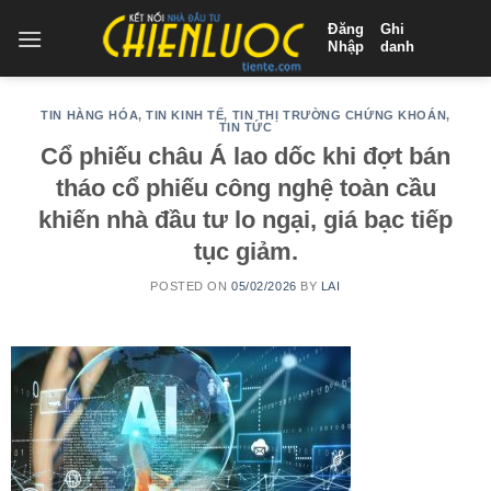
Skip
Đăng
Ghi
to
Nhập
danh
content
TIN HÀNG HÓA
,
TIN KINH TẾ
,
TIN THỊ TRƯỜNG CHỨNG KHOÁN
,
TIN TỨC
Cổ phiếu châu Á lao dốc khi đợt bán
tháo cổ phiếu công nghệ toàn cầu
khiến nhà đầu tư lo ngại, giá bạc tiếp
tục giảm.
POSTED ON
05/02/2026
BY
LAI