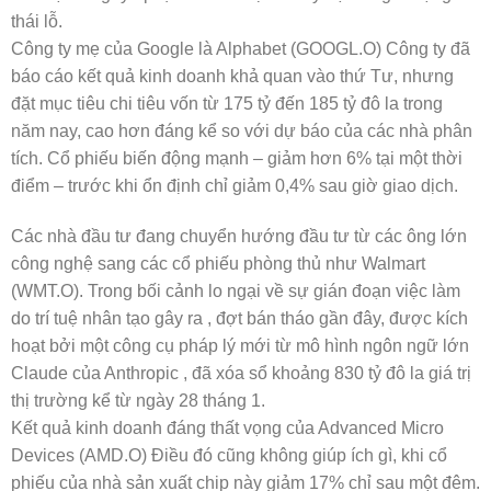
thái lỗ.
Công ty mẹ của Google là Alphabet (GOOGL.O) Công ty đã
báo cáo kết quả kinh doanh khả quan vào thứ Tư, nhưng
đặt mục tiêu chi tiêu vốn từ 175 tỷ đến 185 tỷ đô la trong
năm nay, cao hơn đáng kể so với dự báo của các nhà phân
tích. Cổ phiếu biến động mạnh – giảm hơn 6% tại một thời
điểm – trước khi ổn định chỉ giảm 0,4% sau giờ giao dịch.
Các nhà đầu tư đang chuyển hướng đầu tư từ các ông lớn
công nghệ sang các cổ phiếu phòng thủ như Walmart
(WMT.O). Trong bối cảnh lo ngại về sự gián đoạn việc làm
do trí tuệ nhân tạo gây ra , đợt bán tháo gần đây, được kích
hoạt bởi một công cụ pháp lý mới từ mô hình ngôn ngữ lớn
Claude của Anthropic , đã xóa sổ khoảng 830 tỷ đô la giá trị
thị trường kể từ ngày 28 tháng 1.
Kết quả kinh doanh đáng thất vọng của Advanced Micro
Devices (AMD.O) Điều đó cũng không giúp ích gì, khi cổ
phiếu của nhà sản xuất chip này giảm 17% chỉ sau một đêm.