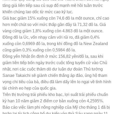
tăng giá liên tiếp sau cú sụp đổ mạnh mẽ hồi tuần trước
khiến chúng lao dốc từ mức cao kỷ lục.
Giá bạc giảm 15% xuống còn 74,6 đô la một ounce, chỉ cao
hơn một chút so với mức thấp gần đây là 71,32 đô la. Giá
vàng cũng giảm 1,8% xuống còn 4.863 đô la một ounce.
Đồng đô la Úc, vốn nhạy cảm với rủi ro, đã giảm 0,4%
xuống còn 0,6969 đô la, trong khi đồng đô la New Zealand
cũng giảm 0,3% xuống còn 0,5984 đô la.
Đồng yên Nhật ổn định ở mức 156,82 yên/đô la, sau khi
giảm liên tiếp bốn ngày trước cuộc tổng tuyển cử vào Chủ
nhật, nơi các cuộc thăm dò dư luận dự đoán Thủ tướng
Sanae Takaichi sẽ giành chiến thắng áp đảo, ủng hộ tham
vọng chi tiêu của bà, điều đã làm dấy lên lo ngại về tình hình
tài chính eo hẹp của quốc gia.
Trên thị trường trái phiếu kho bạc, lợi suất trái phiếu chuẩn
kỳ hạn 10 năm giảm 2 điểm cơ bản xuống còn 4,2595%.
Báo cáo việc làm phi nông nghiệp của Mỹ cho tháng 1 đã bị
hoãn lại từ lịch công bố dự kiến ​​vào thứ Sáu sang ngày 11