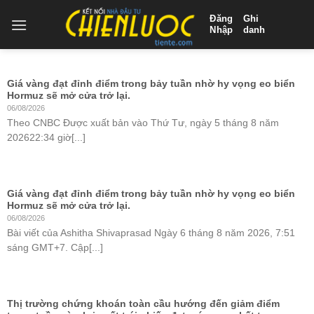
Skip
Đăng
Ghi
to
Nhập
danh
content
Giá vàng đạt đỉnh điểm trong bảy tuần nhờ hy vọng eo biển
Hormuz sẽ mở cửa trở lại.
06/08/2026
Theo CNBC Được xuất bản vào Thứ Tư, ngày 5 tháng 8 năm
202622:34 giờ[...]
Giá vàng đạt đỉnh điểm trong bảy tuần nhờ hy vọng eo biển
Hormuz sẽ mở cửa trở lại.
06/08/2026
Bài viết của Ashitha Shivaprasad Ngày 6 tháng 8 năm 2026, 7:51
sáng GMT+7. Cập[...]
Thị trường chứng khoán toàn cầu hướng đến giảm điểm