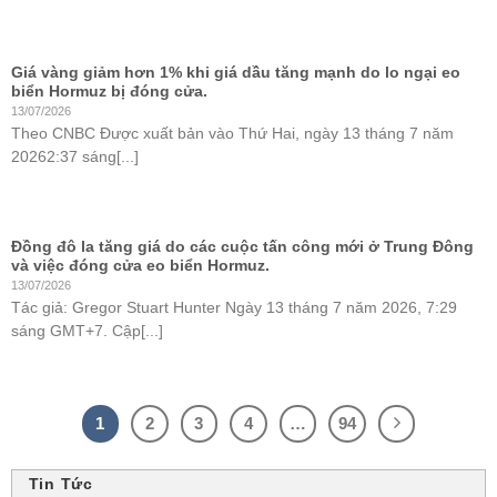
Giá vàng giảm hơn 1% khi giá dầu tăng mạnh do lo ngại eo
biển Hormuz bị đóng cửa.
13/07/2026
Theo CNBC Được xuất bản vào Thứ Hai, ngày 13 tháng 7 năm
20262:37 sáng[...]
Đồng đô la tăng giá do các cuộc tấn công mới ở Trung Đông
và việc đóng cửa eo biển Hormuz.
13/07/2026
Tác giả: Gregor Stuart Hunter Ngày 13 tháng 7 năm 2026, 7:29
sáng GMT+7. Cập[...]
1
2
3
4
…
94
Tin Tức