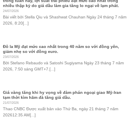
trong tuần này, lợi suất trái phiếu đạt mức cao nhất trong
nhiều thập kỷ do giá dầu làm gia tăng lo ngại về lạm phát.
24/07/2026
Bài viết bởi Stella Qiu và Shashwat Chauhan Ngày 24 tháng 7 năm
2026, 8:20[...]
Đô la Mỹ đạt mức cao nhất trong 40 năm so với đồng yên,
giảm nhẹ so với đồng euro.
23/07/2026
Bởi Stefano Rebaudo và Satoshi Sugiyama Ngày 23 tháng 7 năm
2026, 7:50 sáng GMT+7.[...]
Giá vàng tăng khi hy vọng về đàm phán ngoại giao Mỹ-Iran
tạm thời kìm hãm đà tăng giá dầu.
21/07/2026
Thao CNBC Được xuất bản vào Thứ Ba, ngày 21 tháng 7 năm
202612:35 AM[...]