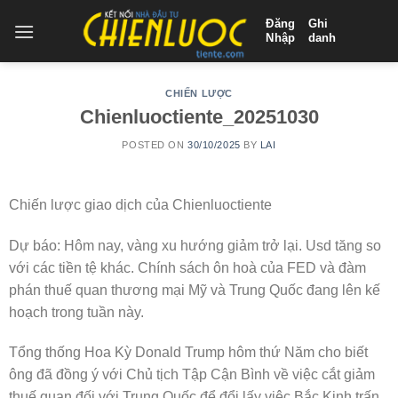
Skip
Đăng
Ghi
to
Nhập
danh
content
CHIẾN LƯỢC
Chienluoctiente_20251030
POSTED ON
30/10/2025
BY
LAI
Chiến lược giao dịch của Chienluoctiente
Dự báo: Hôm nay, vàng xu hướng giảm trở lại. Usd tăng so
với các tiền tệ khác. Chính sách ôn hoà của FED và đàm
phán thuế quan thương mại Mỹ và Trung Quốc đang lên kế
hoạch trong tuần này.
Tổng thống Hoa Kỳ Donald Trump hôm thứ Năm cho biết
ông đã đồng ý với Chủ tịch Tập Cận Bình về việc cắt giảm
thuế quan đối với Trung Quốc để đổi lấy việc Bắc Kinh trấn