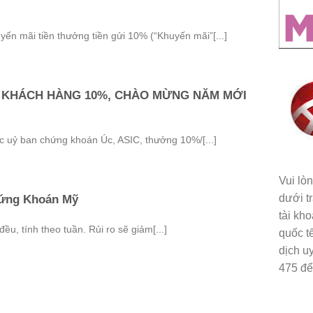
ến mãi tiền thưởng tiền gửi 10% (“Khuyến mãi”[...]
 KHÁCH HÀNG 10%, CHÀO MỪNG NĂM MỚI
 uỷ ban chứng khoán Úc, ASIC, thưởng 10%/[...]
Vui lò
dưới t
Chứng Khoán Mỹ
tài kh
ều, tính theo tuần. Rủi ro sẽ giảm[...]
quốc t
dịch uy
475 để