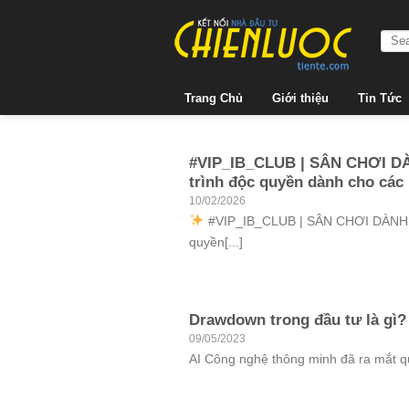
Skip
to
content
Trang Chủ
Giới thiệu
Tin Tức
#VIP_IB_CLUB | SÂN CHƠI 
trình độc quyền dành cho các 
10/02/2026
#VIP_IB_CLUB | SÂN CHƠI DÀNH 
quyền[...]
Drawdown trong đầu tư là gì?
09/05/2023
AI Công nghệ thông minh đã ra mắt q