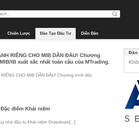
Chiến Lược
Đào Tạo Đầu Tư
Diễn Đàn
Đào
DÀNH RIÊNG CHO MIB DẪN ĐẦU! Chương
MIB/IB xuất sắc nhất toàn cầu của MTrading.
Khô
RIÊNG CHO MIB DẪN ĐẦU! Chương trình độc
 Đặc điểm Khái niệm
uý nhà đầu tu Khái niệm Drawdown[...]