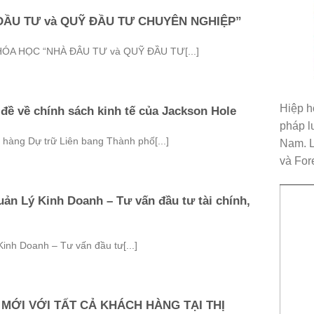
ĐẦU TƯ và QUỸ ĐẦU TƯ CHUYÊN NGHIỆP”
A HỌC “NHÀ ĐÂU TƯ và QUỸ ĐẦU TƯ[...]
Hiệp h
 đề về chính sách kinh tế của Jackson Hole
pháp l
 hàng Dự trữ Liên bang Thành phố[...]
Nam. L
và Fore
uản Lý Kinh Doanh – Tư vấn đầu tư tài chính,
inh Doanh – Tư vấn đầu tư[...]
MỚI VỚI TẤT CẢ KHÁCH HÀNG TẠI THỊ