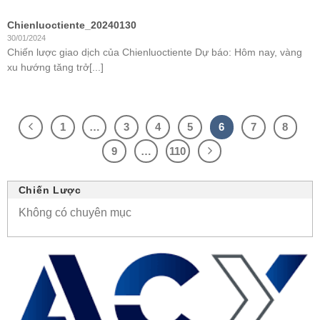
Chienluoctiente_20240130
30/01/2024
Chiến lược giao dịch của Chienluoctiente Dự báo: Hôm nay, vàng
xu hướng tăng trở[...]
1
…
3
4
5
6
7
8
9
…
110
Chiến Lược
Không có chuyên mục