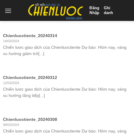
Skip
Đăng
Ghi
to
Nhập
danh
content
Chienluoctiente_20240314
14/03/2024
Chiến lược giao dịch của Chienluoctiente Dự báo: Hôm nay, vàng
xu hướng giảm trở[...]
Chienluoctiente_20240312
12/03/2024
Chiến lược giao dịch của Chienluoctiente Dự báo: Hôm nay, vàng
xu hướng tăng tiếp[...]
Chienluoctiente_20240308
08/03/2024
Chiến lược giao dịch của Chienluoctiente Dự báo: Hôm nay, vàng