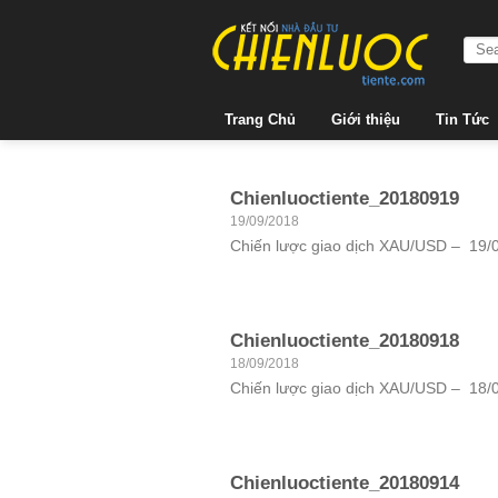
Skip
to
content
Trang Chủ
Giới thiệu
Tin Tức
Chienluoctiente_20180919
19/09/2018
Chiến lược giao dịch XAU/USD – 19/09
Chienluoctiente_20180918
18/09/2018
Chiến lược giao dịch XAU/USD – 18/09
Chienluoctiente_20180914