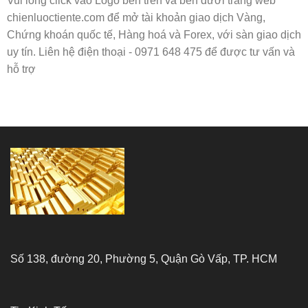
Vui lòng click vào Logo bên trên và bên dưới trang web
chienluoctiente.com để mở tài khoản giao dịch Vàng,
Chứng khoán quốc tế, Hàng hoá và Forex, với sàn giao dịch
uy tín. Liên hệ điện thoại - 0971 648 475 để được tư vấn và
hỗ trợ
Số 138, đường 20, Phường 5, Quận Gò Vấp, TP. HCM