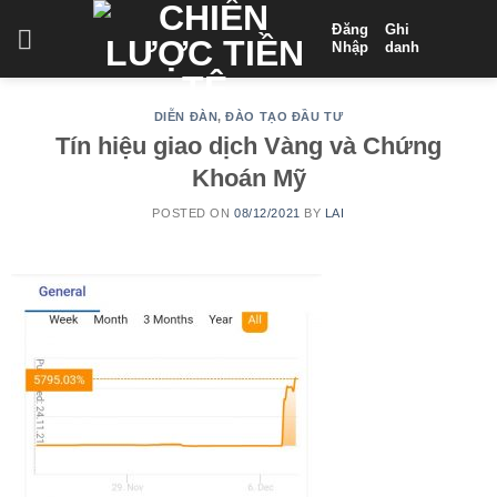
Skip
Đăng
Ghi
to
Nhập
danh
content
DIỄN ĐÀN
,
ĐÀO TẠO ĐẦU TƯ
Tín hiệu giao dịch Vàng và Chứng
Khoán Mỹ
POSTED ON
08/12/2021
BY
LAI