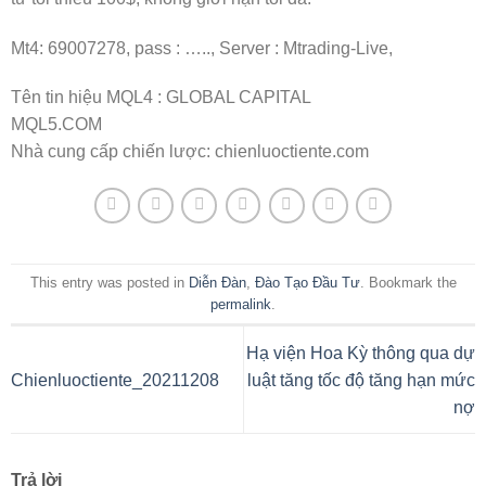
Mt4: 69007278, pass : ….., Server : Mtrading-Live,
Tên tin hiệu MQL4 : GLOBAL CAPITAL
MQL5.COM
Nhà cung cấp chiến lược: chienluoctiente.com
This entry was posted in
Diễn Đàn
,
Đào Tạo Đầu Tư
. Bookmark the
permalink
.
Hạ viện Hoa Kỳ thông qua dự
Chienluoctiente_20211208
luật tăng tốc độ tăng hạn mức
nợ
Trả lời